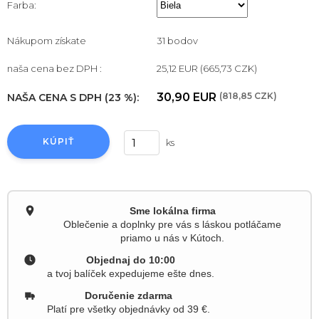
Farba:
Nákupom získate
31 bodov
naša cena bez DPH :
25,12 EUR
(665,73 CZK)
30,90 EUR
(818,85 CZK)
NAŠA CENA S DPH (23 %):
KÚPIŤ
ks
Sme lokálna firma
Oblečenie a doplnky pre vás s láskou potláčame
priamo u nás v Kútoch.
Objednaj do 10:00
a tvoj balíček expedujeme ešte dnes.
Doručenie zdarma
Platí pre všetky objednávky od 39 €.