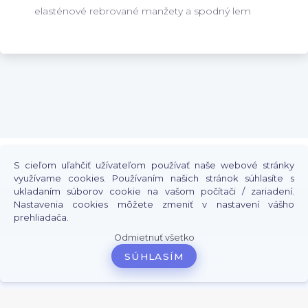
elasténové rebrované manžety a spodný lem
S cieľom uľahčiť užívateľom používať naše webové stránky
využívame cookies. Používaním našich stránok súhlasíte s
ukladaním súborov cookie na vašom počítači / zariadení.
2009 - 2026 Chcemtricko.sk
Prevádzkovateľ: Speedmedia s.r.o., Kollárova 1320, 908 01, Kúty
Nastavenia cookies môžete zmeniť v nastavení vášho
Štýlové oblečenie a doplnky pre každého.
prehliadača.
Tričká, mikiny, bundy, tepláky, teplákové súpravy, čapice, hrnčeky
a iný tovar s potlačou.
Odmietnuť všetko
SÚHLASÍM
Vytvorené systémom
www.webareal.sk