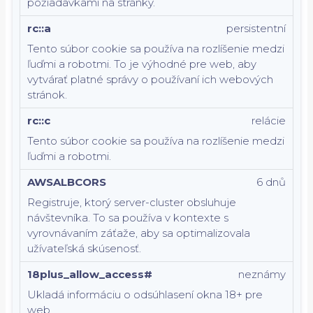
požiadavkami na stránky.
rc::a
persistentní
Tento súbor cookie sa používa na rozlíšenie medzi
ľuďmi a robotmi. To je výhodné pre web, aby
vytvárať platné správy o používaní ich webových
stránok.
rc::c
relácie
Tento súbor cookie sa používa na rozlíšenie medzi
ľuďmi a robotmi.
AWSALBCORS
6 dnů
Registruje, ktorý server-cluster obsluhuje
návštevníka. To sa používa v kontexte s
vyrovnávaním záťaže, aby sa optimalizovala
užívateľská skúsenosť.
18plus_allow_access#
neznámy
Ukladá informáciu o odsúhlasení okna 18+ pre
web.