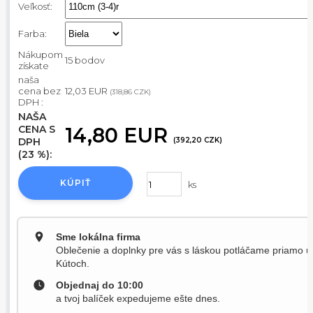
Veľkosť:
Farba:
Nákupom
15 bodov
získate
naša
cena bez
12,03 EUR
(318,86 CZK)
DPH :
NAŠA
CENA S
14,80 EUR
DPH
(392,20 CZK)
(23 %):
KÚPIŤ
ks
Sme lokálna firma
Oblečenie a doplnky pre vás s láskou potláčame priamo u
Kútoch.
Objednaj do 10:00
a tvoj balíček expedujeme ešte dnes.