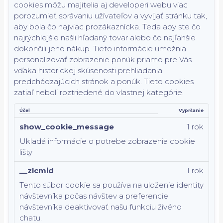
cookies môžu majitelia aj developeri webu viac
porozumieť správaniu užívateľov a vyvijať stránku tak,
aby bola čo najviac prozákaznícka. Teda aby ste čo
najrýchlejšie našli hľadaný tovar alebo čo najľahšie
dokončili jeho nákup.
Tieto informácie umožnia
personalizovať zobrazenie ponúk priamo pre Vás
vďaka historickej skúsenosti prehliadania
predchádzajúcich stránok a ponúk.
Tieto cookies
zatiaľ neboli roztriedené do vlastnej kategórie.
Účel
Vypršanie
show_cookie_message
1 rok
Ukladá informácie o potrebe zobrazenia cookie
lišty
__zlcmid
1 rok
Tento súbor cookie sa používa na uloženie identity
návštevníka počas návštev a preferencie
návštevníka deaktivovať našu funkciu živého
chatu.