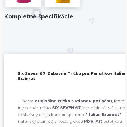
Kompletné špecifikácie
Six Seven 67: Zábavné Tričko pre Fanúšikov Italian
Brainrot
Hľadáte
originálne tričko s vtipnou potlačou
, ktoré 
iný nemá? Tričko
SIX SEVEN 67
je perfektná voľba! Ten
exkluzívny dizajn kombinuje trend
"Italian Brainrot"
(taliansky brainrot) s nostalgickou
Pixel Art
estetikou,