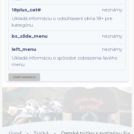
18plus_cat#
neznámy
Ukladá informáciu o odsúhlasení okna 18+ pre
kategóriu.
bs_slide_menu
neznámy
left_menu
neznámy
Ukladá informáciu o spôsobe zobrazenia ľavého
menu.
Uložiť nastavenia
Úvod
»
Tričká
»
Detské tričko s potlačou Six 