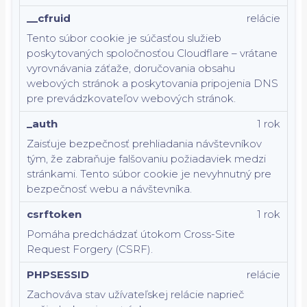
__cfruid
relácie
Tento súbor cookie je súčasťou služieb
poskytovaných spoločnosťou Cloudflare – vrátane
vyrovnávania záťaže, doručovania obsahu
webových stránok a poskytovania pripojenia DNS
pre prevádzkovateľov webových stránok.
_auth
1 rok
Zaisťuje bezpečnosť prehliadania návštevníkov
tým, že zabraňuje falšovaniu požiadaviek medzi
stránkami. Tento súbor cookie je nevyhnutný pre
bezpečnosť webu a návštevníka.
csrftoken
1 rok
Pomáha predchádzať útokom Cross-Site
Request Forgery (CSRF).
PHPSESSID
relácie
Zachováva stav užívateľskej relácie naprieč