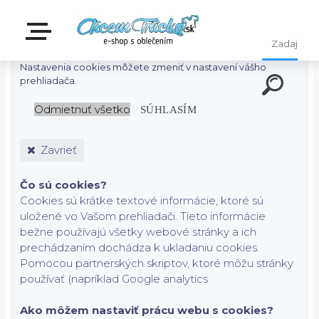
S cieľom uľahčiť užívateľom používať naše webové stránky
využívame cookies. Používaním našich stránok súhlasíte s
ukladaním súborov cookie na vašom počítači / zariadení.
Nastavenia cookies môžete zmeniť v nastavení vášho
prehliadača.
Odmietnuť všetko
SÚHLASÍM
Zavrieť
Čo sú cookies?
Cookies sú krátke textové informácie, ktoré sú
uložené vo Vašom prehliadači. Tieto informácie
bežne používajú všetky webové stránky a ich
prechádzaním dochádza k ukladaniu cookies.
Pomocou partnerských skriptov, ktoré môžu stránky
používať (napríklad Google analytics
Ako môžem nastaviť prácu webu s cookies?