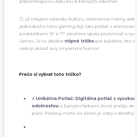
pripomínajúcou zlatú éru 8-bitových videohier.
Či už milujete taliansku kultúru, internetové mémy aleb
jednoducho retro gaming štýl, táto potlač s animovan
postavičkami "6" a "7" zaručene upúta pozornosť a vyvo
úsmev. Je to ideálne
vtipné tričko
pre každého, kto s
nebojí ukázať svoj zmysel pre humor!
Prečo si vybrať toto tričko?
⚡ Unikátna Potlač:
Digitálna potlač s vysokou
odolnosťou
a žiarivými farbami, ktoré prežijú des
praní. Pixelový motív
Six Seven
je ostrý a detailný.