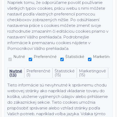
Napriek tomu, že odporúčame povoliť používanie
všetkých typov cookies, prácu webu s nimi môžete
nastaviť podľa vlastných preferencií pomocou
checkboxov zobrazených nižšie. Po odsúhlasení
nastavenia práce s cookies môžete zmeniť svoje
rozhodnutie zmazaním či editáciou cookies priamo v
nastavení Vášho prehliadača. Podrobnejšie
informácie k premazaniu cookies nájdete v
Pomocníkovi Vášho prehliadača.
Nutné
Preferenčné
Štatistické
Marketingov
Nutné
Preferenčné
Štatistické
Marketingové
Nek
(13)
(1)
(15)
(15)
(7)
Tieto informácie sú nevyhnutné k správnemu chodu
webovej stránky ako napríklad vkladanie tovaru do
košíka, uloženie vyplnených údajov alebo prihlásenie
do zákazníckej sekcie.
Tieto cookies umožnia
prispôsobiť správanie alebo vzhľad stránky podľa
Vašich potrieb, napríklad voľba jazyka.
Vďaka týmto